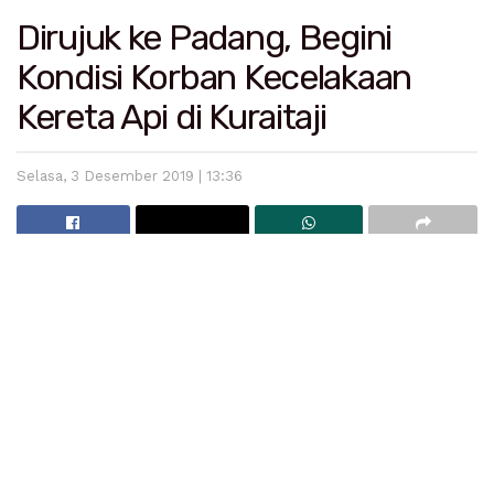
Dirujuk ke Padang, Begini
Kondisi Korban Kecelakaan
Kereta Api di Kuraitaji
Selasa, 3 Desember 2019 | 13:36
Korban kecelakaan kereta api Nurjasmi dirujuk ke rumah
sakit M Djamil Padang, Senin 22/10. (Photo: Fina)
Padang
– Nurjasmi, korban tabrakan kereta api di
Korong Tanah Tumbuh Kurataji Senin 22/10 dirujuk ke
rumah sakit M Djamil Padang. Guru SMA 1 Nan Sabaris