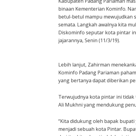
Kabupaten Padang Pariaman masu
binaan Kementerian Kominfo. Na
betul-betul mampu mewujudkan se
semata. Langkah awalnya kita mu
Diskominfo seputar kota pintar i
jajarannya, Senin (11/3/19).
Lebih lanjut, Zahirman menekanka
Kominfo Padang Pariaman paham b
yang bertanya dapat diberikan 
Terwujudnya kota pintar ini tidak
Ali Mukhni yang mendukung penuh
“Kita didukung oleh bapak bupat
menjadi sebuah kota Pintar. Bup