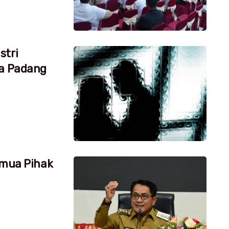
stri
ta Padang
emua Pihak