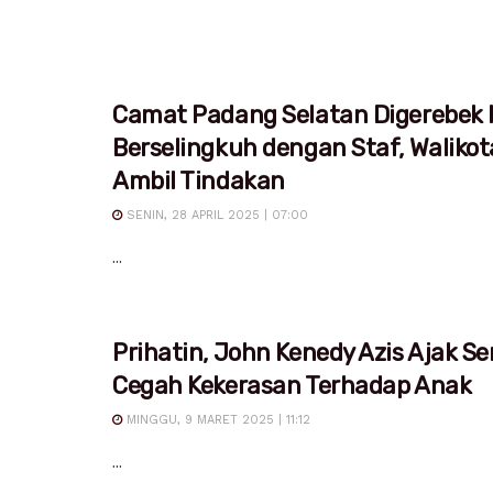
Camat Padang Selatan Digerebek I
Berselingkuh dengan Staf, Waliko
Ambil Tindakan
SENIN, 28 APRIL 2025 | 07:00
...
Prihatin, John Kenedy Azis Ajak S
Cegah Kekerasan Terhadap Anak
MINGGU, 9 MARET 2025 | 11:12
...