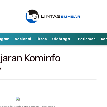
agam
Nasional
Eksos
Olahraga
Parlemen
Ke
ajaran Kominfo
y
 Kominfo Padangpariaman, Zahirman.