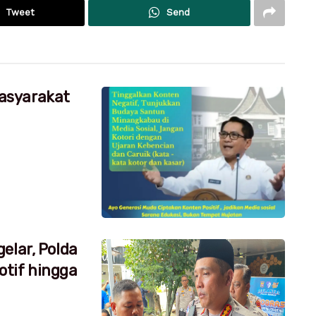
Tweet
Send
asyarakat
elar, Polda
tif hingga