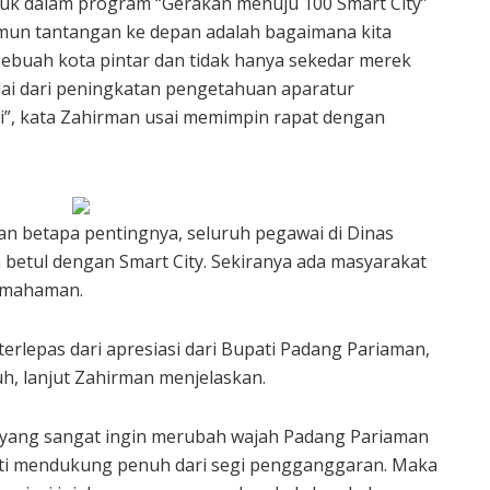
k dalam program “Gerakan menuju 100 Smart City”
mun tantangan ke depan adalah bagaimana kita
buah kota pintar dan tidak hanya sekedar merek
lai dari peningkatan pengetahuan aparatur
ni”, kata Zahirman usai memimpin rapat dengan
n betapa pentingnya, seluruh pegawai di Dinas
etul dengan Smart City. Sekiranya ada masyarakat
pemahaman.
 terlepas dari apresiasi dari Bupati Padang Pariaman,
, lanjut Zahirman menjelaskan.
i yang sangat ingin merubah wajah Padang Pariaman
ati mendukung penuh dari segi pengganggaran. Maka