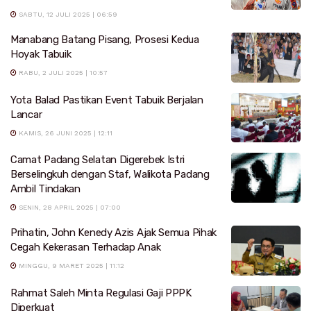
SABTU, 12 JULI 2025 | 06:59
Manabang Batang Pisang, Prosesi Kedua
Hoyak Tabuik
RABU, 2 JULI 2025 | 10:57
Yota Balad Pastikan Event Tabuik Berjalan
Lancar
KAMIS, 26 JUNI 2025 | 12:11
Camat Padang Selatan Digerebek Istri
Berselingkuh dengan Staf, Walikota Padang
Ambil Tindakan
SENIN, 28 APRIL 2025 | 07:00
Prihatin, John Kenedy Azis Ajak Semua Pihak
Cegah Kekerasan Terhadap Anak
MINGGU, 9 MARET 2025 | 11:12
Rahmat Saleh Minta Regulasi Gaji PPPK
Diperkuat