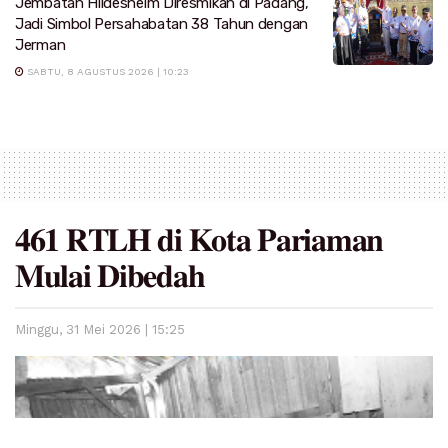
Jembatan Hildesheim Diresmikan di Padang,
Jadi Simbol Persahabatan 38 Tahun dengan
Jerman
SABTU, 8 AGUSTUS 2026 | 10:23
𝟒𝟔𝟏 𝐑𝐓𝐋𝐇 𝐝𝐢 𝐊𝐨𝐭𝐚 𝐏𝐚𝐫𝐢𝐚𝐦𝐚𝐧
𝐌𝐮𝐥𝐚𝐢 𝐃𝐢𝐛𝐞𝐝𝐚𝐡
Minggu, 31 Mei 2026 | 15:25