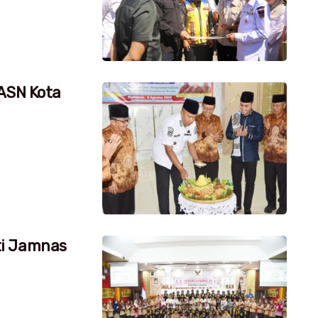
 ASN Kota
ti Jamnas