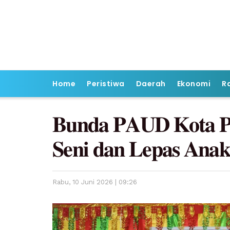
Home
Peristiwa
Daerah
Ekonomi
R
𝐁𝐮𝐧𝐝𝐚 𝐏𝐀𝐔𝐃 𝐊𝐨𝐭𝐚 𝐏
𝐒𝐞𝐧𝐢 𝐝𝐚𝐧 𝐋𝐞𝐩𝐚𝐬 𝐀𝐧
Rabu, 10 Juni 2026 | 09:26