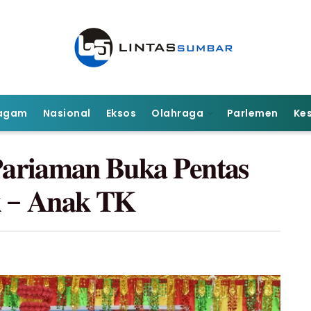
agam
Nasional
Eksos
Olahraga
Parlemen
Ke
𝐫𝐢𝐚𝐦𝐚𝐧 𝐁𝐮𝐤𝐚 𝐏𝐞𝐧𝐭𝐚𝐬
𝐤 – 𝐀𝐧𝐚𝐤 𝐓𝐊