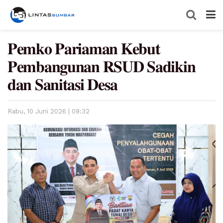
𝐏𝐞𝐦𝐤𝐨 𝐏𝐚𝐫𝐢𝐚𝐦𝐚𝐧 𝐊𝐞𝐛𝐮𝐭
𝐏𝐞𝐦𝐛𝐚𝐧𝐠𝐮𝐧𝐚𝐧 𝐑𝐒𝐔𝐃 𝐒𝐚𝐝𝐢𝐤𝐢𝐧
𝐝𝐚𝐧 𝐒𝐚𝐧𝐢𝐭𝐚𝐬𝐢 𝐃𝐞𝐬𝐚
Rabu, 10 Juni 2026 | 09:32