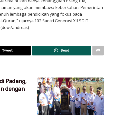
 Mereka bukan hanya kebanggaan orang tua,
ariaman yang akan membawa keberkahan. Pemerintah
enuh lembaga pendidikan yang fokus pada
-Quran,” ujarnya.102 Santri Generasi XII SDIT
.(dewi/andreas)
Tweet
Send
di Padang,
un dengan