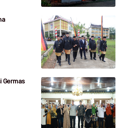
na
si Germas