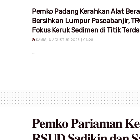
Pemko Padang Kerahkan Alat Bera
Bersihkan Lumpur Pascabanjir, T
Fokus Keruk Sedimen di Titik Ter
KAMIS, 6 AGUSTUS 2026 | 06:28
...
𝐏𝐞𝐦𝐤𝐨 𝐏𝐚𝐫𝐢𝐚𝐦𝐚𝐧 𝐊𝐞
𝐑𝐒𝐔𝐃 𝐒𝐚𝐝𝐢𝐤𝐢𝐧 𝐝𝐚𝐧 𝐒𝐚