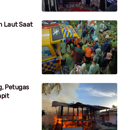
h Laut Saat
g, Petugas
pit