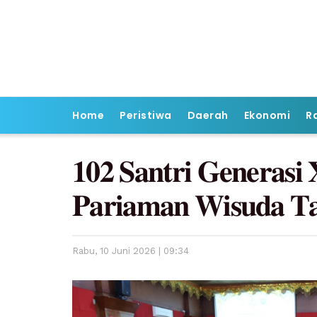
Home
Peristiwa
Daerah
Ekonomi
R
𝟏𝟎𝟐 𝐒𝐚𝐧𝐭𝐫𝐢 𝐆𝐞𝐧𝐞𝐫𝐚𝐬𝐢
𝐏𝐚𝐫𝐢𝐚𝐦𝐚𝐧 𝐖𝐢𝐬𝐮𝐝𝐚 𝐓𝐚
Rabu, 10 Juni 2026 | 09:34