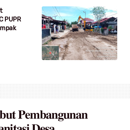
t
RC PUPR
dampak
𝐛𝐮𝐭 𝐏𝐞𝐦𝐛𝐚𝐧𝐠𝐮𝐧𝐚𝐧
𝐢𝐭𝐚𝐬𝐢 𝐃𝐞𝐬𝐚