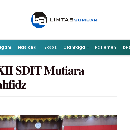
agam
Nasional
Eksos
Olahraga
Parlemen
Ke
 𝐗𝐈𝐈 𝐒𝐃𝐈𝐓 𝐌𝐮𝐭𝐢𝐚𝐫𝐚
𝐡𝐟𝐢𝐝𝐳