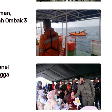
aman,
ah Ombak 3
onel
ngga