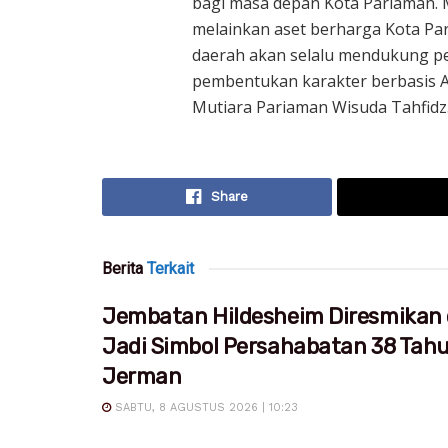
bagi masa depan Kota Pariaman.
melainkan aset berharga Kota P
daerah akan selalu mendukung p
pembentukan karakter berbasis Al
Mutiara Pariaman Wisuda Tahfidz
Share
Berita
Terkait
Jembatan Hildesheim Diresmikan 
Jadi Simbol Persahabatan 38 Tah
Jerman
SABTU, 8 AGUSTUS 2026 | 10:23
...