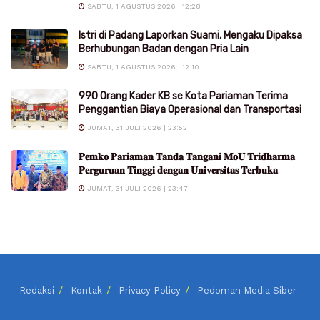
SABTU, 1 AGUSTUS 2026 | 12:28
Istri di Padang Laporkan Suami, Mengaku Dipaksa
Berhubungan Badan dengan Pria Lain
SABTU, 1 AGUSTUS 2026 | 12:10
990 Orang Kader KB se Kota Pariaman Terima
Penggantian Biaya Operasional dan Transportasi
JUMAT, 31 JULI 2026 | 23:52
𝐏𝐞𝐦𝐤𝐨 𝐏𝐚𝐫𝐢𝐚𝐦𝐚𝐧 𝐓𝐚𝐧𝐝𝐚 𝐓𝐚𝐧𝐠𝐚𝐧𝐢 𝐌𝐨𝐔 𝐓𝐫𝐢𝐝𝐡𝐚𝐫𝐦𝐚
𝐏𝐞𝐫𝐠𝐮𝐫𝐮𝐚𝐧 𝐓𝐢𝐧𝐠𝐠𝐢 𝐝𝐞𝐧𝐠𝐚𝐧 𝐔𝐧𝐢𝐯𝐞𝐫𝐬𝐢𝐭𝐚𝐬 𝐓𝐞𝐫𝐛𝐮𝐤𝐚
JUMAT, 31 JULI 2026 | 23:47
Redaksi
Kontak
Privacy Policy
Pedoman Media Siber