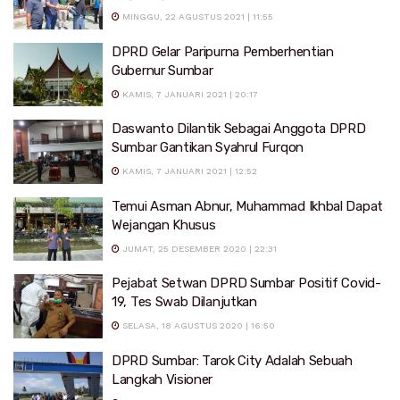
MINGGU, 22 AGUSTUS 2021 | 11:55
DPRD Gelar Paripurna Pemberhentian
Gubernur Sumbar
KAMIS, 7 JANUARI 2021 | 20:17
Daswanto Dilantik Sebagai Anggota DPRD
Sumbar Gantikan Syahrul Furqon
KAMIS, 7 JANUARI 2021 | 12:52
Temui Asman Abnur, Muhammad Ikhbal Dapat
Wejangan Khusus
JUMAT, 25 DESEMBER 2020 | 22:31
Pejabat Setwan DPRD Sumbar Positif Covid-
19, Tes Swab Dilanjutkan
SELASA, 18 AGUSTUS 2020 | 16:50
DPRD Sumbar: Tarok City Adalah Sebuah
Langkah Visioner