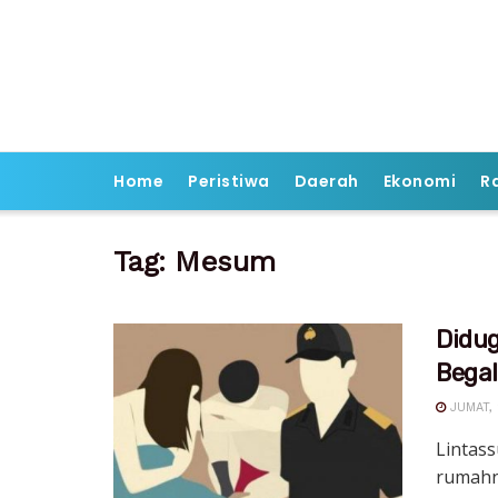
Home
Peristiwa
Daerah
Ekonomi
R
Tag:
Mesum
Didu
Bega
JUMAT, 
Lintass
rumahn