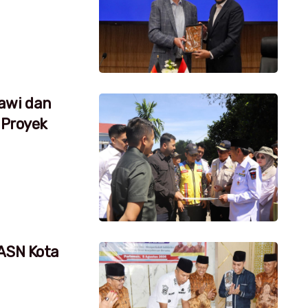
awi dan
 Proyek
 ASN Kota