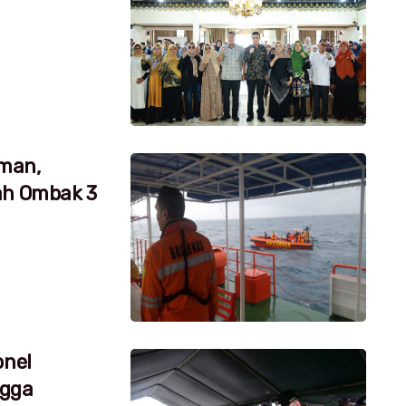
aman,
ah Ombak 3
onel
ngga