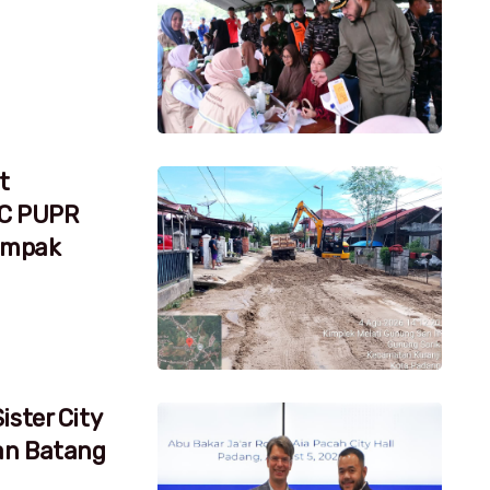
t
RC PUPR
dampak
ister City
an Batang