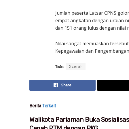
Jumlah peserta Latsar CPNS golonga
empat angkatan dengan uraian ni
dan 151 orang lulus dengan nila
Nilai sangat memuaskan tersebut d
Kepegawaian dan Pengembangan 
Tags:
Daerah
Share
Berita
Terkait
Walikota Pariaman Buka Sosialisa
Cegah PTM dengan PKG