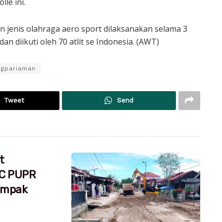
le ini.
 jenis olahraga aero sport dilaksanakan selama 3
an diikuti oleh 70 atlit se Indonesia. (AWT)
ngpariaman
Tweet
Send
t
RC PUPR
dampak