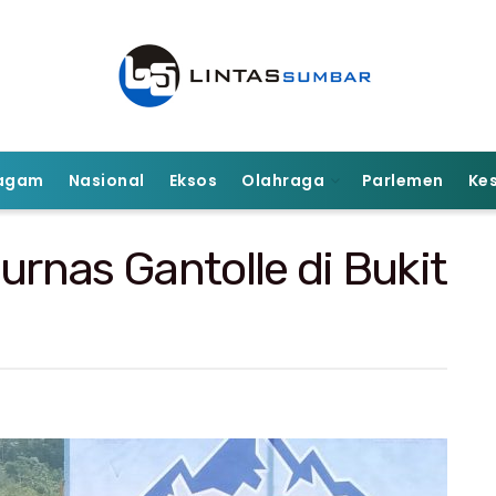
agam
Nasional
Eksos
Olahraga
Parlemen
Ke
urnas Gantolle di Bukit