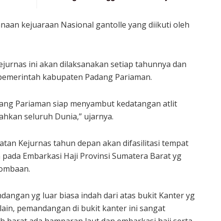
naan kejuaraan Nasional gantolle yang diikuti oleh
jurnas ini akan dilaksanakan setiap tahunnya dan
pemerintah kabupaten Padang Pariaman.
ang Pariaman siap menyambut kedatangan atlit
bahkan seluruh Dunia,” ujarnya.
tan Kejurnas tahun depan akan difasilitasi tempat
pada Embarkasi Haji Provinsi Sumatera Barat yg
rlombaan.
angan yg luar biasa indah dari atas bukit Kanter yg
lain, pemandangan di bukit kanter ini sangat
rah barat ada hamparan laut dan embarkasi haji serta