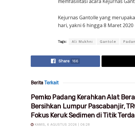
memfasilitasi acara Kejurnas Gantol
Kejurnas Gantolle yang merupakan
hari, yakni 6 hingga 8 Maret 2020 d
Tags:
Ali Mukhni
Gantole
Pada
Share
166
Berita
Terkait
Pemko Padang Kerahkan Alat Bera
Bersihkan Lumpur Pascabanjir, T
Fokus Keruk Sedimen di Titik Ter
KAMIS, 6 AGUSTUS 2026 | 06:28