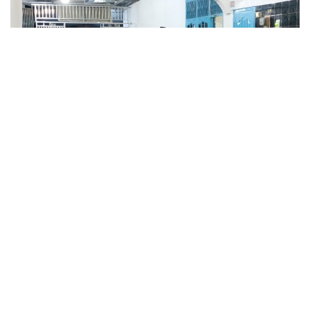
Lintassumbar.id
– Persatuan Keluarga Daerah Piaman
(PKDP) Solok Raya laksanakan peringatan Isra’ Mi’raj di
masjid Al Muttaqin PKDP Jl.St. Syahrir Kota Solok,
Minggu, 8/3/2020.