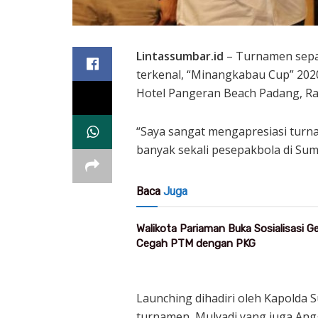
Lintassumbar.id
– Turnamen sepa
terkenal, “Minangkabau Cup” 2020
Hotel Pangeran Beach Padang, Ra
“Saya sangat mengapresiasi turn
banyak sekali pesepakbola di Sumb
Baca
Juga
Walikota Pariaman Buka Sosialisasi 
Cegah PTM dengan PKG
Launching dihadiri oleh Kapolda
turnamen, Mulyadi yang juga Ang