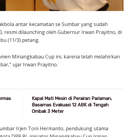
kbola antar kecamatan se Sumbar yang sudah
, resmi dilaunching oleh Gubernur Irwan Prayitno, di
bu (11/3) petang.
amen Minangkabau Cup ini, karena telah melahirkan
ar,” ujar Irwan Prayitno.
Germas
Kapal Mati Mesin di Perairan Pariaman,
Basarnas Evakuasi 12 ABK di Tengah
Ombak 3 Meter
 Sumbar Irjen Toni Hermanto, pendukung utama
gota DPR RI, inisiator Minangkabau Cup Irman