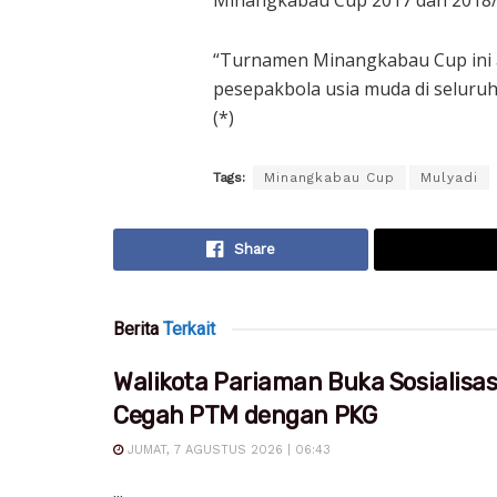
“Turnamen Minangkabau Cup ini
pesepakbola usia muda di seluruh
(*)
Tags:
Minangkabau Cup
Mulyadi
Share
Berita
Terkait
Walikota Pariaman Buka Sosialisa
Cegah PTM dengan PKG
JUMAT, 7 AGUSTUS 2026 | 06:43
...