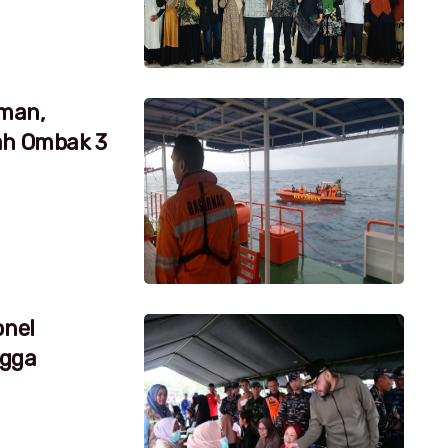
aman,
ah Ombak 3
onel
ngga