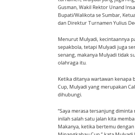
Gusman, Wakil Rektor Unand Insa
Bupati/Walikota se Sumbar, Ketu
dan Direktur Turnamen Yulius De
Menurut Mulyadi, kecintaannya pa
sepakbola, tetapi Mulyadi juga se
senang, makanya Mulyadi tidak s
olahraga itu.
Ketika ditanya wartawan kenapa
Cup, Mulyadi yang merupakan Cal
dihubungi.
“Saya merasa tersanjung dimint
inilah salah satu jalan kita mem
Makanya, ketika bertemu dengan 
Minangkabau Cup,” kata Mulyadi b