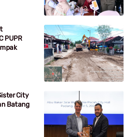
t
RC PUPR
dampak
ister City
an Batang