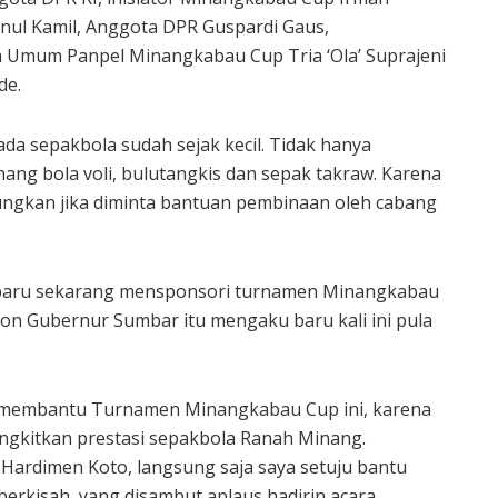
nul Kamil, Anggota DPR Guspardi Gaus,
a Umum Panpel Minangkabau Cup Tria ‘Ola’ Suprajeni
de.
da sepakbola sudah sejak kecil. Tidak hanya
nang bola voli, bulutangkis dan sepak takraw. Karena
ungkan jika diminta bantuan pembinaan oleh cabang
 baru sekarang mensponsori turnamen Minangkabau
on Gubernur Sumbar itu mengaku baru kali ini pula
a membantu Turnamen Minangkabau Cup ini, karena
bangkitkan prestasi sepakbola Ranah Minang.
Hardimen Koto, langsung saja saya setuju bantu
erkisah, yang disambut aplaus hadirin acara