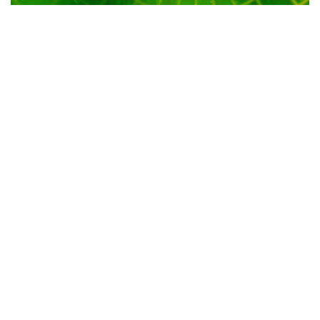
Ilustrasi. Virus Corona. (Foto: Istimewa)
Lintassumbar.id
– Majelis Ulama Indonesia (MUI)
mengeluarkan fatwa terkait dengan penyelenggaraan
ibadah di tengah merebaknya virus Corona (Covid-19).
Fatwa itu dibuat dengan nomor 14 Tahun 2020 diteken
oleh Ketua Komisi Fatwa MUI Hasanuddin AF pada 16