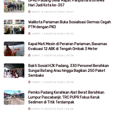
DPRD Padang Gelar Rapat Paripurna Istimewa
Hari Jadi Kota ke-357
SABTU, 8 AGUSTUS 2026 | 06:37
Walikota Pariaman Buka Sosialisasi Germas Cegah
PTM dengan PKG
JUMAT, 7 AGUSTUS 2026 | 06:43
Kapal Mati Mesin di Perairan Pariaman, Basarnas
Evakuasi 12 ABK di Tengah Ombak 3 Meter
JUMAT, 7 AGUSTUS 2026 | 06:39
Bakti Sosial HJK Padang, 330 Personel Bersihkan
Sungai Batang Arau hingga Bagikan 250 Paket
Sembako
JUMAT, 7 AGUSTUS 2026 | 06:38
Pemko Padang Kerahkan Alat Berat Bersihkan
Lumpur Pascabanjir, TRC PUPR Fokus Keruk
Sedimen di Titik Terdampak
KAMIS, 6 AGUSTUS 2026 | 06:28