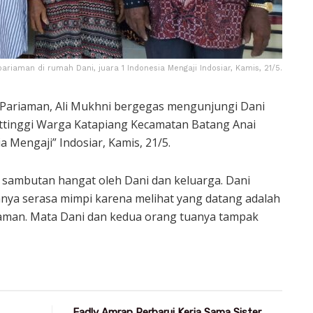
ariaman di rumah Dani, juara 1 Indonesia Mengaji Indosiar, Kamis, 21/5.
Pariaman, Ali Mukhni bergegas mengunjungi Dani
ttinggi Warga Katapiang Kecamatan Batang Anai
a Mengaji” Indosiar, Kamis, 21/5.
sambutan hangat oleh Dani dan keluarga. Dani
ya serasa mimpi karena melihat yang datang adalah
aman. Mata Dani dan kedua orang tuanya tampak
Fadly Amran Perbarui Kerja Sama Sister