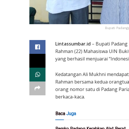
Bupati Padangp
Lintassumbar.id
– Bupati Padang 
Rahman (22) Mahasiswa UIN Buki
yang berhasil menjuarai “Indonesi
Kedatangan Ali Mukhni mendapat 
Rahman bersama kedua orangtuan
orang nomor satu di Padang Pari
berkaca-kaca.
Baca
Juga
Pemko Padang Kerahkan Alat Berat