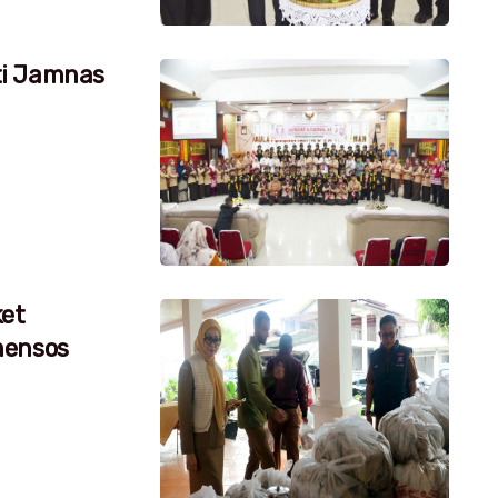
ti Jamnas
ket
mensos