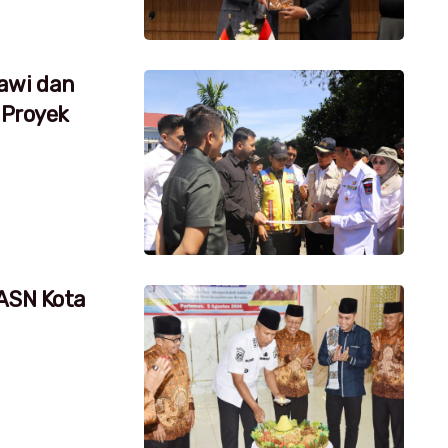
awi dan
 Proyek
 ASN Kota