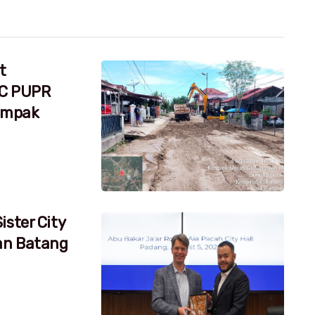
t
RC PUPR
dampak
ister City
an Batang