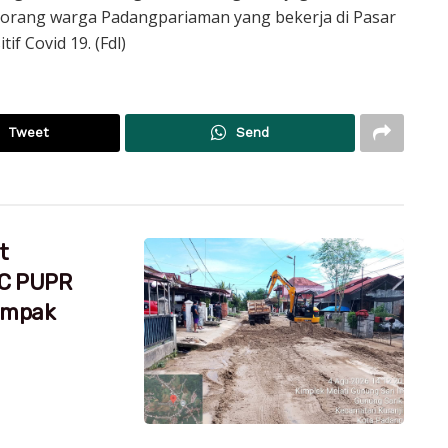
eorang warga Padangpariaman yang bekerja di Pasar
f Covid 19. (Fdl)
Tweet
Send
t
RC PUPR
dampak