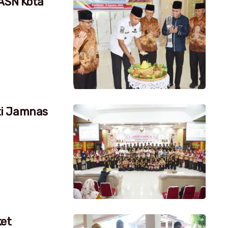
 ASN Kota
ti Jamnas
ket