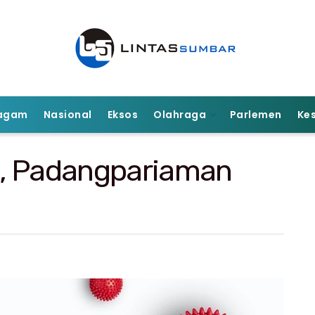
agam
Nasional
Eksos
Olahraga
Parlemen
Ke
g, Padangpariaman