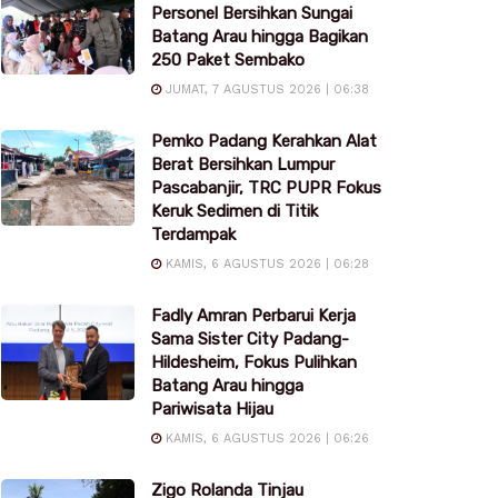
Personel Bersihkan Sungai
Batang Arau hingga Bagikan
250 Paket Sembako
JUMAT, 7 AGUSTUS 2026 | 06:38
Pemko Padang Kerahkan Alat
Berat Bersihkan Lumpur
Pascabanjir, TRC PUPR Fokus
Keruk Sedimen di Titik
Terdampak
KAMIS, 6 AGUSTUS 2026 | 06:28
Fadly Amran Perbarui Kerja
Sama Sister City Padang-
Hildesheim, Fokus Pulihkan
Batang Arau hingga
Pariwisata Hijau
KAMIS, 6 AGUSTUS 2026 | 06:26
Zigo Rolanda Tinjau