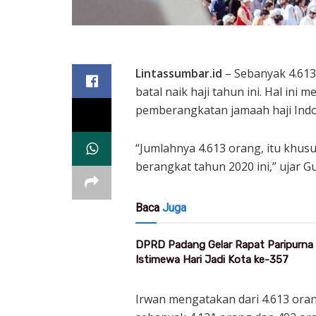
Lintassumbar.id
– Sebanyak 4.613 
batal naik haji tahun ini. Hal in
pemberangkatan jamaah haji Indon
“Jumlahnya 4.613 orang, itu khus
berangkat tahun 2020 ini,” ujar G
Baca
Juga
DPRD Padang Gelar Rapat Paripurna
Istimewa Hari Jadi Kota ke-357
Irwan mengatakan dari 4.613 ora