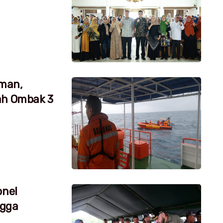
aman,
ah Ombak 3
onel
ngga