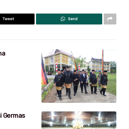
Tweet
Send
na
si Germas