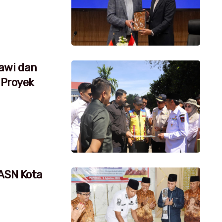
awi dan
 Proyek
 ASN Kota