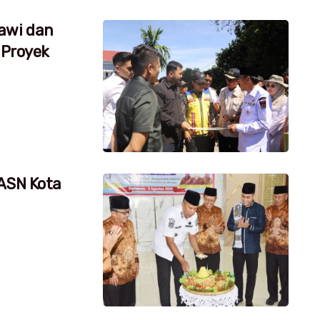
awi dan
 Proyek
 ASN Kota