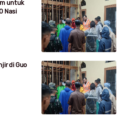
um untuk
0 Nasi
jir di Guo