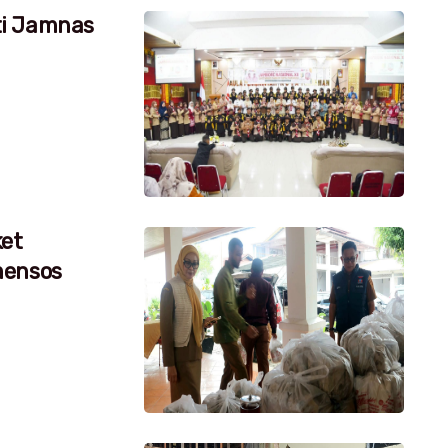
ti Jamnas
ket
mensos