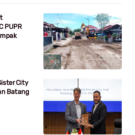
t
RC PUPR
dampak
ister City
an Batang