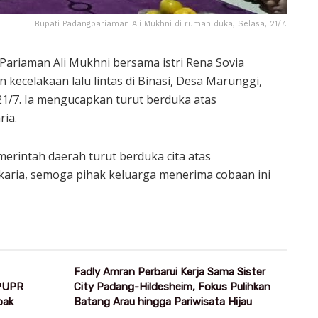
Bupati Padangpariaman Ali Mukhni di rumah duka, Selasa, 21/7.
Pariaman Ali Mukhni bersama istri Rena Sovia
ecelakaan lalu lintas di Binasi, Desa Marunggi,
21/7. Ia mengucapkan turut berduka atas
ia.
erintah daerah turut berduka cita atas
karia, semoga pihak keluarga menerima cobaan ini
Fadly Amran Perbarui Kerja Sama Sister
 PUPR
City Padang-Hildesheim, Fokus Pulihkan
pak
Batang Arau hingga Pariwisata Hijau