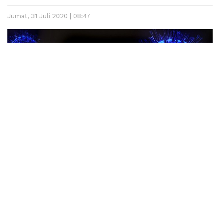
Jumat, 31 Juli 2020 | 08:47
Ilustrasi virus Corona. (Foto:ist)
Lintassumbar.id
– Sumatera Barat mendapatkan kabar