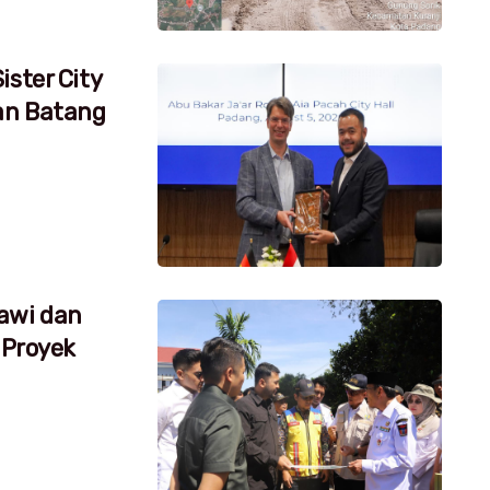
ister City
an Batang
awi dan
 Proyek