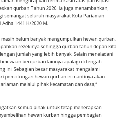
riaman mengucapkan terima kasih atas partisipasi
seskan qurban Tahun 2020. Ia juga menambahkan,
i semangat seluruh masyarakat Kota Pariaman
l Adha 1441 H/2020 M.
g masih belum banyak mengumpulkan hewan qurban,
limpahkan rezekinya sehingga qurban tahun depan kita
engan jumlah yang lebih banyak. Selain meneladani
istimewaan berqurban lainnya apalagi di tengah
ng ini. Sebagian besar masyarakat mengalami
dari pemotongan hewan qurban ini nantinya akan
ariaman melalui pihak kecamatan dan desa,”
ingatkan semua pihak untuk tetap menerapkan
penyembelihan hewan kurban hingga pembagian