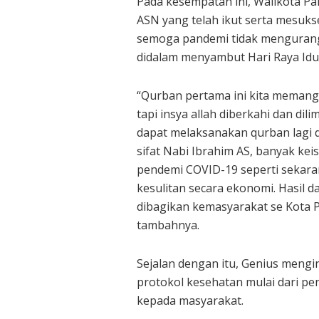
Pada kesempatan ini, Walikota Pa
ASN yang telah ikut serta mesuk
semoga pandemi tidak mengurang
didalam menyambut Hari Raya Idu
“Qurban pertama ini kita meman
tapi insya allah diberkahi dan di
dapat melaksanakan qurban lagi d
sifat Nabi Ibrahim AS, banyak ke
pendemi COVID-19 seperti sekara
kesulitan secara ekonomi. Hasil 
dibagikan kemasyarakat se Kota P
tambahnya.
Sejalan dengan itu, Genius meng
protokol kesehatan mulai dari 
kepada masyarakat.