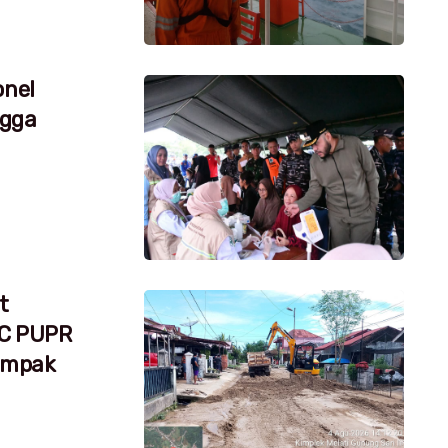
onel
ngga
t
RC PUPR
dampak