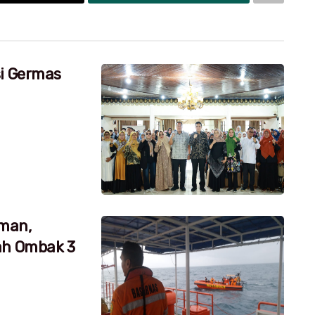
si Germas
aman,
ah Ombak 3