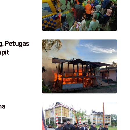
g, Petugas
pit
na