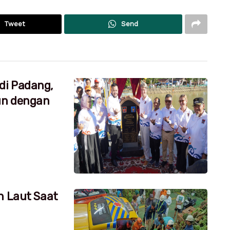
Tweet
Send
di Padang,
un dengan
h Laut Saat