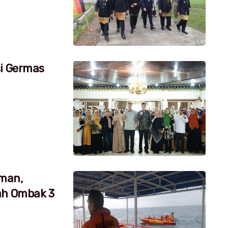
si Germas
aman,
ah Ombak 3