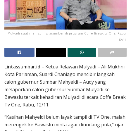
Mulyadi saat menjadi narasumber di program Coffe Break tv One, Rabu,
12/11.
Lintassumbar.id
– Ketua Relawan Mulyadi – Ali Mukhni
Kota Pariaman, Suardi Chaniago mencibir langkah
calon gubernur Sumbar Mahyeldi – Audy yang
melaporkan calon gubernur Sumbar Mulyadi ke
Bawaslu terkait kehadiran Mulyadi di acara Coffe Break
Tv One, Rabu, 12/11.
“Kasihan Mahyeldi belum layak tampil di TV One, malah
merengek ke Bawaslu minta agar diundang pula,” ujar