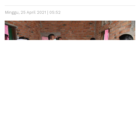
Minggu, 25 April 2021 | 05:52
Lintassumbar.co.id
– Walikota Pariaman, Genius Umar