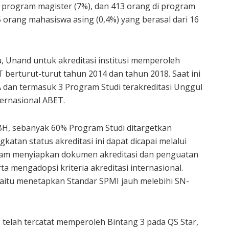
i program magister (7%), dan 413 orang di program
 orang mahasiswa asing (0,4%) yang berasal dari 16
u, Unand untuk akreditasi institusi memperoleh
T berturut-turut tahun 2014 dan tahun 2018. Saat ini
A dan termasuk 3 Program Studi terakreditasi Unggul
ernasional ABET.
H, sebanyak 60% Program Studi ditargetkan
gkatan status akreditasi ini dapat dicapai melalui
am menyiapkan dokumen akreditasi dan penguatan
mengadopsi kriteria akreditasi internasional.
yaitu menetapkan Standar SPMI jauh melebihi SN-
8 telah tercatat memperoleh Bintang 3 pada QS Star,