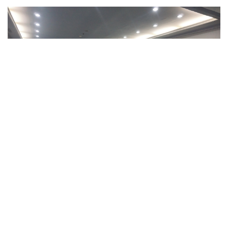
Lintassumbar.co.id
– Puluhan Jurnalis yang bertugas di
Provinsi Sumatera Barat (Sumbar) melakukan studi
komparatif ke Kabupaten Pasaman Barat (Pasbar).
Jurnalis yang didampingi oleh pejabat di Diskominfotik