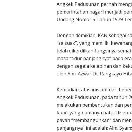
Angkek Padusunan pernah mengala
pemerintahan nagari menjadi pe
Undang Nomor 5 Tahun 1979 Ten
Dengan demikian, KAN sebagai sa
“saisuak”, yang memiliki kewenanga
telah dikerdilkan fungsinya semat
masa “tidur panjangnya” pada er
dengan segala kelebihan dan kek
oleh Alm. Azwar Dt. Rangkayo Hita
Kemudian, atas inisiatif dari beb
Angkek Padusunan, pada tahun 2
melakukan pembentukan dan peng
kunci yang namanya patut disebut
payah “membangunkan” dan menat
panjangnya” ini adalah: Alm. Syams