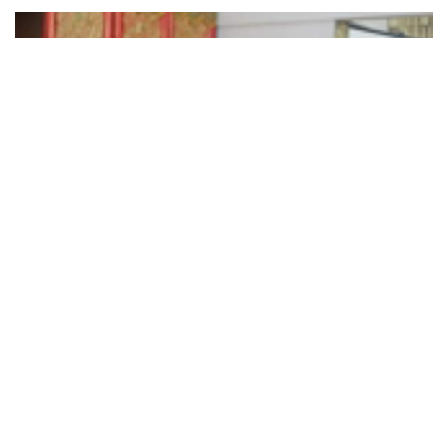
Lintassumbar.co.id
– Wakil Bupati Padang Pariaman
Rahmang membuka secara resmi kegiatan Lokakarya
Perencanaan Pelaksanaan Vaksinasi berbasis