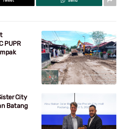
Tweet
Send
t
RC PUPR
dampak
ister City
an Batang