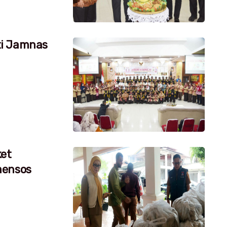
ti Jamnas
ket
mensos