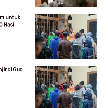
um untuk
0 Nasi
jir di Guo