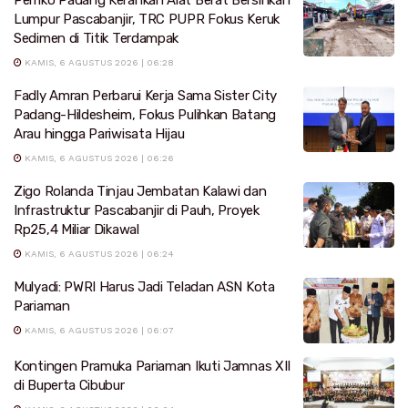
Pemko Padang Kerahkan Alat Berat Bersihkan
Lumpur Pascabanjir, TRC PUPR Fokus Keruk
Sedimen di Titik Terdampak
KAMIS, 6 AGUSTUS 2026 | 06:28
Fadly Amran Perbarui Kerja Sama Sister City
Padang-Hildesheim, Fokus Pulihkan Batang
Arau hingga Pariwisata Hijau
KAMIS, 6 AGUSTUS 2026 | 06:26
Zigo Rolanda Tinjau Jembatan Kalawi dan
Infrastruktur Pascabanjir di Pauh, Proyek
Rp25,4 Miliar Dikawal
KAMIS, 6 AGUSTUS 2026 | 06:24
Mulyadi: PWRI Harus Jadi Teladan ASN Kota
Pariaman
KAMIS, 6 AGUSTUS 2026 | 06:07
Kontingen Pramuka Pariaman Ikuti Jamnas XII
di Buperta Cibubur