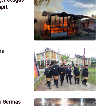
pit
na
si Germas