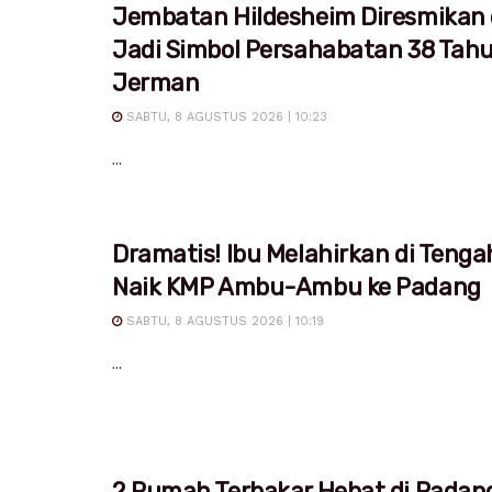
Jembatan Hildesheim Diresmikan 
Jadi Simbol Persahabatan 38 Tah
Jerman
SABTU, 8 AGUSTUS 2026 | 10:23
...
Dramatis! Ibu Melahirkan di Tenga
Naik KMP Ambu-Ambu ke Padang
SABTU, 8 AGUSTUS 2026 | 10:19
...
2 Rumah Terbakar Hebat di Padan