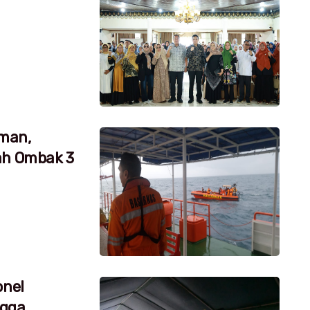
aman,
ah Ombak 3
onel
ngga