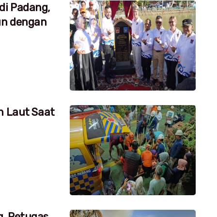
di Padang,
un dengan
h Laut Saat
g, Petugas