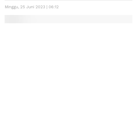
Minggu, 25 Juni 2023 | 06:12
Lintassumbar.co.id
–Wali Kota Pariaman Genius Umar
meminta Ketua Ikatan Pencak Silat Indonesia (IPSI)