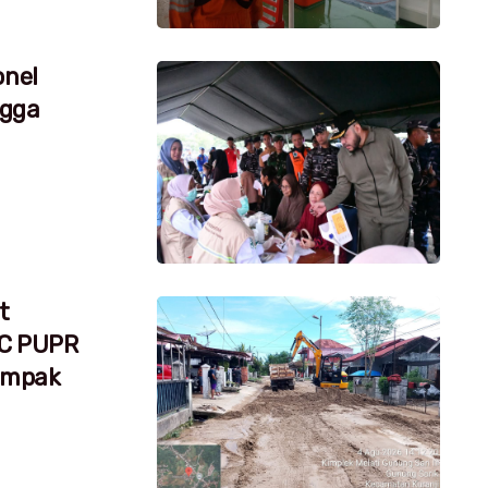
onel
ngga
t
RC PUPR
dampak