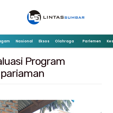
agam
Nasional
Eksos
Olahraga
Parlemen
Ke
luasi Program
gpariaman