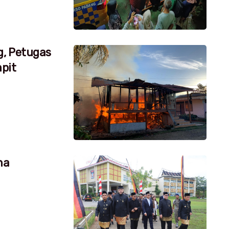
g, Petugas
pit
na