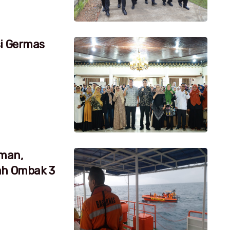
si Germas
aman,
ah Ombak 3