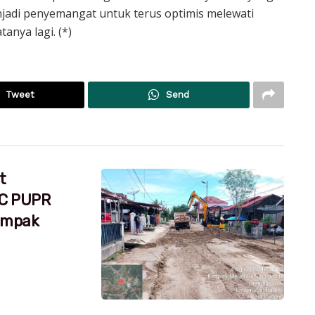
adi penyemangat untuk terus optimis melewati
anya lagi. (*)
Tweet
Send
t
RC PUPR
dampak