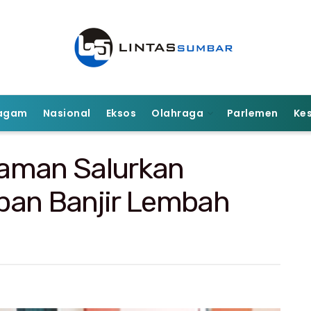
agam
Nasional
Eksos
Olahraga
Parlemen
Ke
iaman Salurkan
ban Banjir Lembah