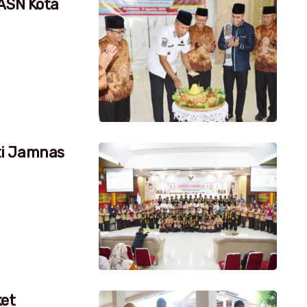
 ASN Kota
ti Jamnas
ket