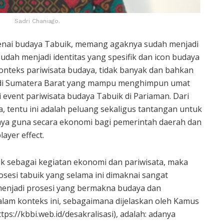
Sadri Chaniago.
genai budaya Tabuik, memang agaknya sudah menjadi
dah menjadi identitas yang spesifik dan icon budaya
onteks pariwisata budaya, tidak banyak dan bahkan
ta di Sumatera Barat yang mampu menghimpun umat
i event pariwisata budaya Tabuik di Pariaman. Dari
a, tentu ini adalah peluang sekaligus tantangan untuk
aya guna secara ekonomi bagi pemerintah daerah dan
ayer effect.
uik sebagai kegiatan ekonomi dan pariwisata, maka
rosesi tabuik yang selama ini dimaknai sangat
 menjadi prosesi yang bermakna budaya dan
dalam konteks ini, sebagaimana dijelaskan oleh Kamus
ps://kbbi.web.id/desakralisasi), adalah: adanya