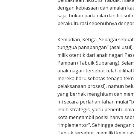
dengan kebiasaan dan amalan kaum
saja, bukan pada nilai dan filoso
berakulturasi sepenuhnya denga
Kemudian, Ketiga, Sebagai sebuah
tunggua panabangan” (asal usul),
milik otentik dari anak nagari Pa
Pampan (Tabuik Subarang). Selam
anak nagari tersebut telah diliba
mereka baru sebatas tenaga tekn
pelaksanaan prosesi), namun belu
yang berhak menghitam dan memu
ini secara perlahan-lahan mulai “
lebih strategis, yaitu penentu d
kota mengambil posisi hanya sebag
“implementor”. Sehingga dengan d
Tabuik tersebut, memiliki kelelua