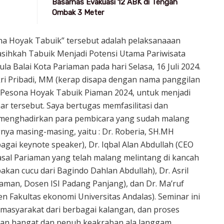
Basarnas Evakuasi 12 ABK di Tengah
Ombak 3 Meter
ona Hoyak Tabuik” tersebut adalah pelaksanaaan
sihkah Tabuik Menjadi Potensi Utama Pariwisata
ula Balai Kota Pariaman pada hari Selasa, 16 Juli 2024.
akri Pribadi, MM (kerap disapa dengan nama panggilan
a Pesona Hoyak Tabuik Piaman 2024, untuk menjadi
ar tersebut. Saya bertugas memfasilitasi dan
menghadirkan para pembicara yang sudah malang
ya masing-masing, yaitu : Dr. Roberia, SH.MH
agai keynote speaker), Dr. Iqbal Alan Abdullah (CEO
asal Pariaman yang telah malang melintang di kancah
akan cucu dari Bagindo Dahlan Abdullah), Dr. Asril
aman, Dosen ISI Padang Panjang), dan Dr. Ma’ruf
 Fakultas ekonomi Universitas Andalas). Seminar ini
masyarakat dari berbagai kalangan, dan proses
gan hangat dan penuh keakraban ala langgam