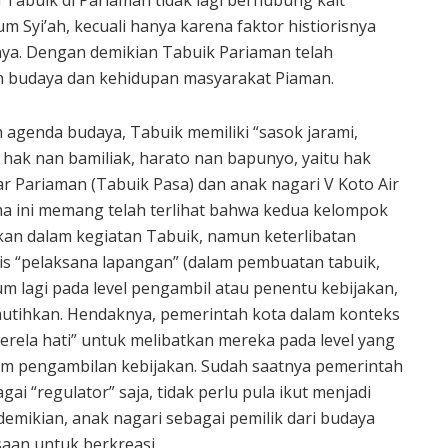
 Syi’ah, kecuali hanya karena faktor histiorisnya
finya. Dengan demikian Tabuik Pariaman telah
n budaya dan kehidupan masyarakat Piaman.
 agenda budaya, Tabuik memiliki “sasok jarami,
 hak nan bamiliak, harato nan bapunyo, yaitu hak
sar Pariaman (Tabuik Pasa) dan anak nagari V Koto Air
a ini memang telah terlihat bahwa kedua kelompok
tkan dalam kegiatan Tabuik, namun keterlibatan
is “pelaksana lapangan” (dalam pembuatan tabuik,
m lagi pada level pengambil atau penentu kebijakan,
tihkan. Hendaknya, pemerintah kota dalam konteks
berela hati” untuk melibatkan mereka pada level yang
alam pengambilan kebijakan. Sudah saatnya pemerintah
ai “regulator” saja, tidak perlu pula ikut menjadi
emikian, anak nagari sebagai pemilik dari budaya
saan untuk berkreasi.