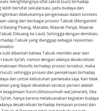
oses menghilangnya sifat sakral (suci) terhadap
ebih bersifat sekularisasi, yaitu budaya dan
imungkinkan dilakukannya pengemasan dalam konteks
aan ulang dari berbagai prosesi Tabuik (Mengambil
 Batang Pisang, Maradai, Maarak Panja), Maarak
Tabuik Dibuang ke Laut). Sehingga dengan demikian,
erhadap Tabuik yang dianggap sebagai repsentasi
imalisir.
 sulit dibantah bahwa Tabuik memiliki akar dari
eh kaum Syi’ah, namun dengan adanya desakralisasi
aknaan filosofis terhadap prosesi tersebut, maka
erlucuti, sehingga prosesi dan pemaknaan terhadap
daya dan untuk kebutuhan pariwisata saja. Kan tidak
aman yang dapat dikatakan seratus persen adalah
 keagamaan Sunni (Ahlussunnah wal Jama’ah), tiba
m Syi’ah, hanya karena melaksanakan kegiatan budaya
adanya desakralisasi terhadap kemasan prosesi dan
 Tabuik di Pariaman tidak lagi berhubung kait