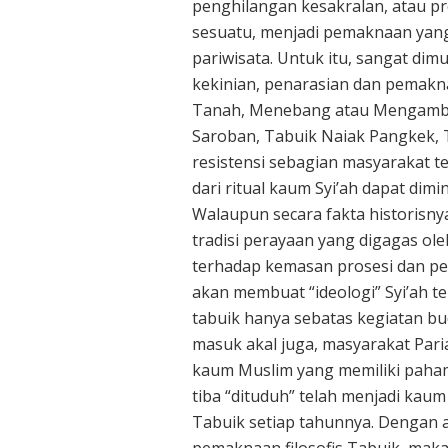
penghilangan kesakralan, atau pr
sesuatu, menjadi pemaknaan yang l
pariwisata. Untuk itu, sangat d
kekinian, penarasian dan pemakn
Tanah, Menebang atau Mengambil
Saroban, Tabuik Naiak Pangkek, 
resistensi sebagian masyarakat t
dari ritual kaum Syi’ah dapat dimin
Walaupun secara fakta historisnya
tradisi perayaan yang digagas ol
terhadap kemasan prosesi dan pem
akan membuat “ideologi” Syi’ah t
tabuik hanya sebatas kegiatan bu
masuk akal juga, masyarakat Pari
kaum Muslim yang memiliki paham
tiba “dituduh” telah menjadi kau
Tabuik setiap tahunnya. Dengan 
pemaknaan filosofis Tabuik, maka