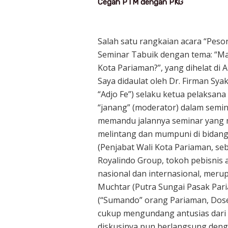
Cegah PTM dengan PKG
Salah satu rangkaian acara “Pes
Seminar Tabuik dengan tema: “Ma
Kota Pariaman?”, yang dihelat di A
Saya didaulat oleh Dr. Firman Sy
“Adjo Fe”) selaku ketua pelaksan
“janang” (moderator) dalam semin
memandu jalannya seminar yang 
melintang dan mumpuni di bidangn
(Penjabat Wali Kota Pariaman, seb
Royalindo Group, tokoh pebisnis 
nasional dan internasional, merup
Muchtar (Putra Sungai Pasak Pari
(“Sumando” orang Pariaman, Dosen
cukup mengundang antusias dari 
diskusinya pun berlangsung den