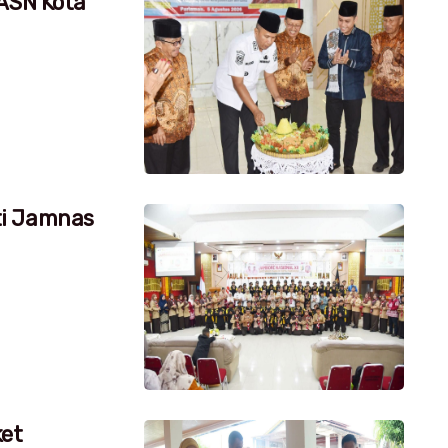
 ASN Kota
ti Jamnas
ket