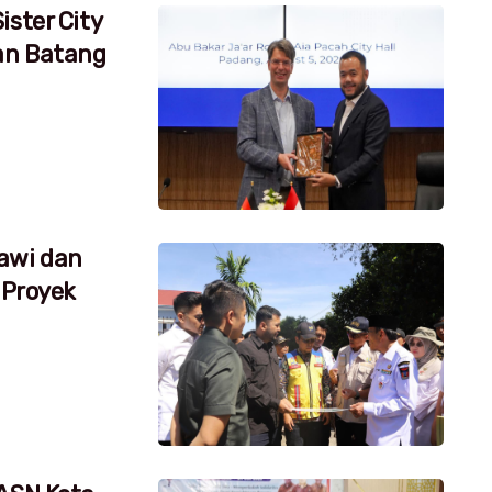
ister City
an Batang
awi dan
 Proyek