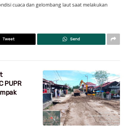
ondisi cuaca dan gelombang laut saat melakukan
Tweet
Send
t
RC PUPR
dampak