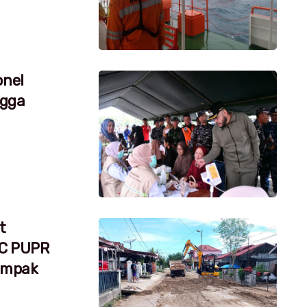
onel
ngga
t
RC PUPR
dampak