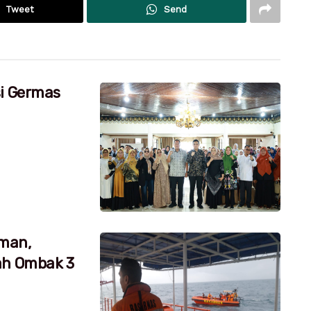
Tweet
Send
si Germas
aman,
ah Ombak 3