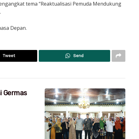
mengangkat tema “Reaktualisasi Pemuda Mendukung
.
masa Depan.
Tweet
Send
si Germas