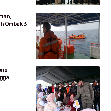
aman,
ah Ombak 3
onel
ngga