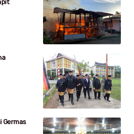
pit
na
si Germas