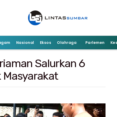
agam
Nasional
Eksos
Olahraga
Parlemen
Ke
iaman Salurkan 6
k Masyarakat