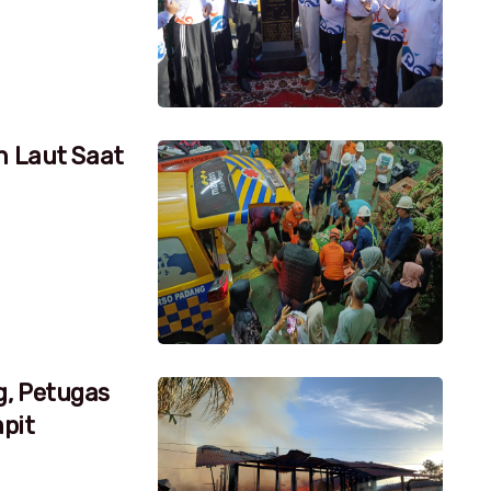
h Laut Saat
g, Petugas
pit