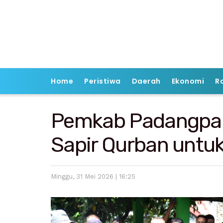
Home
Peristiwa
Daerah
Ekonomi
R
Pemkab Padangpar
Sapir Qurban untu
Minggu, 31 Mei 2026 | 16:25