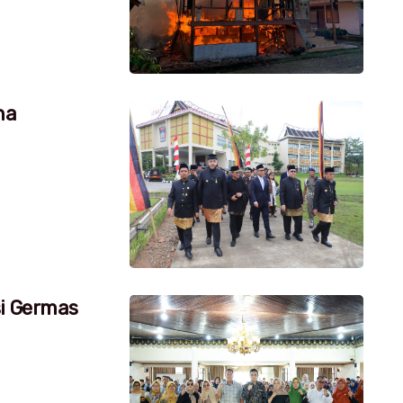
na
si Germas