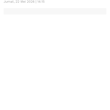
Jumat, 22 Mei 2026 | 14:15
Koto Lalang
– Kafilah Kelurahan Koto Lalang tampil