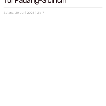
Tol Padang-Sicincin
Selasa, 30 Juni 2026 | 21:17
Jakarta
— Bupati Padang Pariaman, John Kenedy Azis,
melakukan pertemuan dengan Direktur Jalan Bebas
Hambatan Direktorat Jenderal Bina Marga
Kementerian Pekerjaan Umum, Dedy Gunawan, di