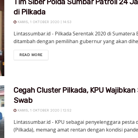
Tim Siber Polda Sumbar Patroli 24 J
di Pilkada
KAMIS, 1 OKTOBER 2020 | 14:53
Lintassumbar.id - Pilkada Serentak 2020 di Sumatera
ditambah dengan pemilihan gubernur yang akan dihela
DETAILS
READ MORE
Cegah Cluster Pilkada, KPU Wajibka
Swab
KAMIS, 1 OKTOBER 2020 | 12:52
Lintassumbar.id - KPU sebagai penyelenggara pesta d
(Pilkada), memang amat rentan dengan kondisi pandem