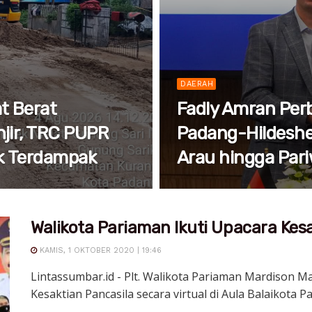
DAERAH
t Berat
Fadly Amran Perb
jir, TRC PUPR
Padang-Hildeshe
ik Terdampak
Arau hingga Pari
Walikota Pariaman Ikuti Upacara Kesa
KAMIS, 1 OKTOBER 2020 | 19:46
Lintassumbar.id - Plt. Walikota Pariaman Mardison 
Kesaktian Pancasila secara virtual di Aula Balaikota Pa