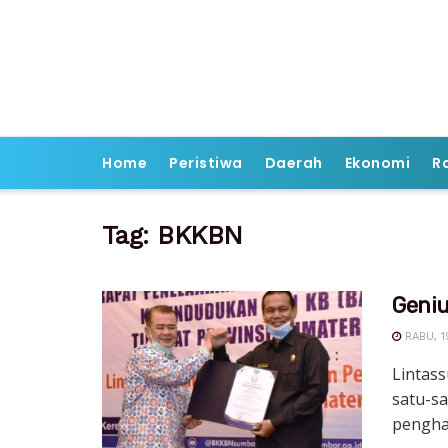
Home
Peristiwa
Daerah
Ekonomi
R
Tag:
BKKBN
Geniu
RABU, 1
Lintas
satu-s
pengha