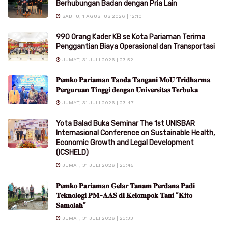
Berhubungan Badan dengan Pria Lain
SABTU, 1 AGUSTUS 2026 | 12:10
990 Orang Kader KB se Kota Pariaman Terima
Penggantian Biaya Operasional dan Transportasi
JUMAT, 31 JULI 2026 | 23:52
𝐏𝐞𝐦𝐤𝐨 𝐏𝐚𝐫𝐢𝐚𝐦𝐚𝐧 𝐓𝐚𝐧𝐝𝐚 𝐓𝐚𝐧𝐠𝐚𝐧𝐢 𝐌𝐨𝐔 𝐓𝐫𝐢𝐝𝐡𝐚𝐫𝐦𝐚
𝐏𝐞𝐫𝐠𝐮𝐫𝐮𝐚𝐧 𝐓𝐢𝐧𝐠𝐠𝐢 𝐝𝐞𝐧𝐠𝐚𝐧 𝐔𝐧𝐢𝐯𝐞𝐫𝐬𝐢𝐭𝐚𝐬 𝐓𝐞𝐫𝐛𝐮𝐤𝐚
JUMAT, 31 JULI 2026 | 23:47
Yota Balad Buka Seminar The 1st UNISBAR
Internasional Conference on Sustainable Health,
Economic Growth and Legal Development
(ICSHELD)
JUMAT, 31 JULI 2026 | 23:45
𝐏𝐞𝐦𝐤𝐨 𝐏𝐚𝐫𝐢𝐚𝐦𝐚𝐧 𝐆𝐞𝐥𝐚𝐫 𝐓𝐚𝐧𝐚𝐦 𝐏𝐞𝐫𝐝𝐚𝐧𝐚 𝐏𝐚𝐝𝐢
𝐓𝐞𝐤𝐧𝐨𝐥𝐨𝐠𝐢 𝐏𝐌-𝐀𝐀𝐒 𝐝𝐢 𝐊𝐞𝐥𝐨𝐦𝐩𝐨𝐤 𝐓𝐚𝐧𝐢 “𝐊𝐢𝐭𝐨
𝐒𝐚𝐦𝐨𝐥𝐚𝐡”
JUMAT, 31 JULI 2026 | 23:33