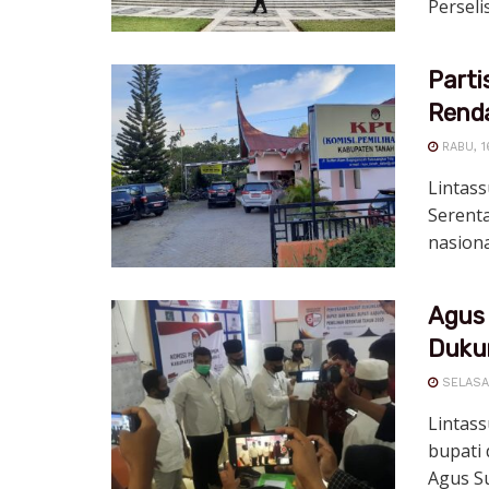
Perseli
Parti
Renda
RABU, 1
Lintass
Serent
nasiona
Agus 
Duku
SELASA,
Lintass
bupati 
Agus Su