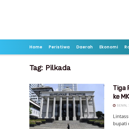
Home
Peristiwa
Daerah
Ekonomi
R
Tag:
Pilkada
Tiga 
ke M
SENIN, 
Lintass
bupati