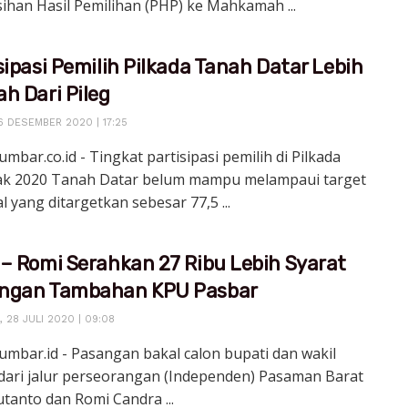
sihan Hasil Pemilihan (PHP) ke Mahkamah ...
sipasi Pemilih Pilkada Tanah Datar Lebih
h Dari Pileg
6 DESEMBER 2020 | 17:25
umbar.co.id - Tingkat partisipasi pemilih di Pilkada
ak 2020 Tanah Datar belum mampu melampaui target
l yang ditargetkan sebesar 77,5 ...
– Romi Serahkan 27 Ribu Lebih Syarat
ngan Tambahan KPU Pasbar
 28 JULI 2020 | 09:08
umbar.id - Pasangan bakal calon bupati dan wakil
dari jalur perseorangan (Independen) Pasaman Barat
tanto dan Romi Candra ...