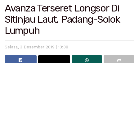
Avanza Terseret Longsor Di
Sitinjau Laut, Padang-Solok
Lumpuh
Selasa, 3 Desember 2019 | 13:38
Material longsor menutupi jalan Padang-Solok Rabu
12/12. (Foto: istimewa)
Padang
– Bencana alam terus mengepung wilayah
Sumatera Barat (Sumbar). Kali ini, giliran jalur Sitinjau
Laut yang diterjang longsor. Alhasil, lalu lintas yang