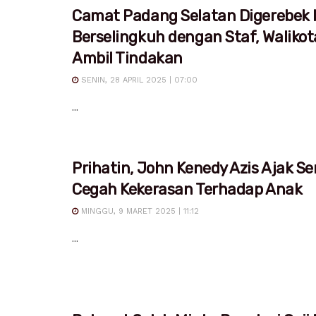
Camat Padang Selatan Digerebek I
Berselingkuh dengan Staf, Waliko
Ambil Tindakan
SENIN, 28 APRIL 2025 | 07:00
...
Prihatin, John Kenedy Azis Ajak S
Cegah Kekerasan Terhadap Anak
MINGGU, 9 MARET 2025 | 11:12
...