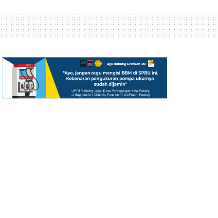
BERITA TERKINI
Pemko Padang Kerahkan Alat
Berat Bersihkan Lumpur