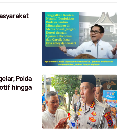
asyarakat
elar, Polda
tif hingga