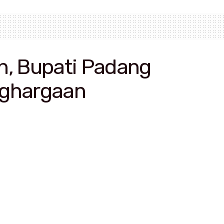
n, Bupati Padang
nghargaan
riaman raih penghargaan dari PB PGRI.
Ali Mukhni meraih penghargaan Dwija Praja Nugraha
an Guru Republik Indonesia (PGRI) Pusat.