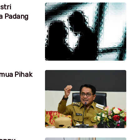
stri
ta Padang
emua Pihak