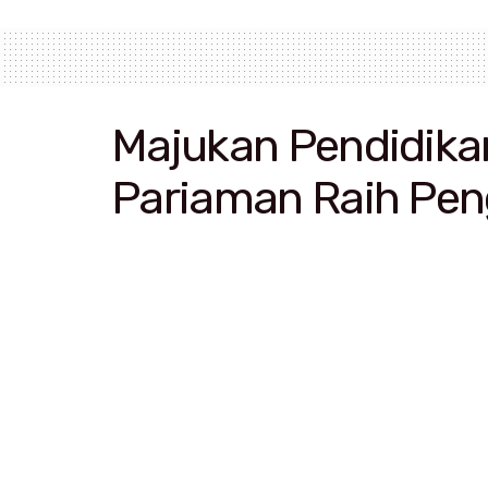
Majukan Pendidika
Pariaman Raih Pe
Selasa, 3 Desember 2019 | 13:38
Bupati Padangpa
Bogor
– Bupati Padang Pariaman 
dari Pengurus Besar (PB) Persatu