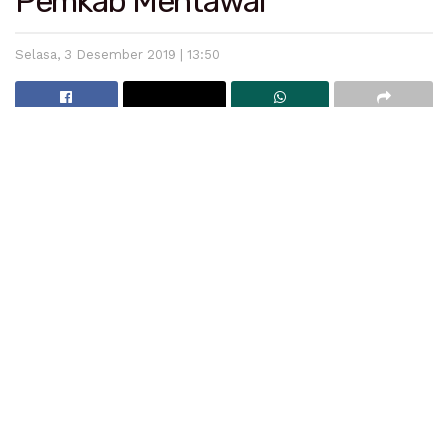
Pemkab Mentawai
Selasa, 3 Desember 2019 | 13:50
Budi Siregar
Mentawai
– Dinas Perumahan dan Kawasan
Permukiman (DPKP) kabupaten Kepulauan Mentawai
bakal membangun Instalasi Pengolahan Air Limbah
Komunal (IPAL Komunal) di beberapa kawasan
Mentawai. Pembangunan tersebut direncanakan mulai
dilakukan sekitar akhir Juli mendatang.
Kabid Dinas Perumahan dan Kawasan Permukiman